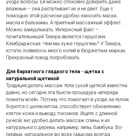
уходе волосы. Ей можно спокойно доверить даже
влажные – она распутывает их и не рвет. Еще с
помощью этой расчески удобно наносить маски,
масла и бальзамы. А приятный массажный эффект…
Можно замурлыкать. Интересный факт –
почитательницей Тизера является герцогиня
Кембриджская. Чем мы хуже герцогинь? У Тизера,
кстати, появилось много копий в бюджетных марках.
Прекрасный повод попробовать.
Для бархатного гладкого тела - щетка с
натуральной щетиной
Традиция делать массаж тела сухой щеткой известна
давно, но сегодня эта бьюти-процедура «впереди
планеты всей». Потому что помогает в уходе за телом,
борется с целлюлитом, способствует обновлению
клеток кожи и выводу токсинов. Ищите с длинной
ручкой, ею удобно делать массаж спины, и из
натурального дерева, например, липы, бамбука. Во-
первых, натуральное во всех смыслах всегда