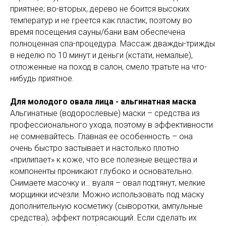
приятнее; во-вторых, дерево не боится высоких
температур и не греется как пластик, поэтому во
время посещения сауны/бани вам обеспечена
полноценная спа-процедура. Массаж дважды-трижды
в неделю по 10 минут и деньги (кстати, немалые),
отложенные на поход в салон, смело тратьте на что-
нибудь приятное.
Для молодого овала лица - альгинатная маска
Альгинатные (водорослевые) маски – средства из
профессионального ухода, поэтому в эффективности
не сомневайтесь. Главная ее особенность – она
очень быстро застывает и настолько плотно
«прилипает» к коже, что все полезные вещества и
компоненты проникают глубоко и основательно.
Снимаете масочку и… вуаля – овал подтянут, мелкие
морщинки исчезли. Можно использовать под маску
дополнительную косметику (сыворотки, ампульные
средства), эффект потрясающий. Если сделать их